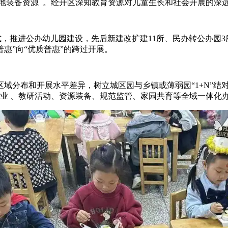
地装备资源  。经开区深知教育资源对儿童生长和社会开展的深远意义
公办幼儿园建设，先后新建改扩建11所、民办转公办园3所
”向“优质普惠”的跨过开展。
分布和开展水平差异，树立城区园与乡镇或薄弱园“1+N”结对机制
、教研活动、资源装备、规范监管、家园共育等全域一体化