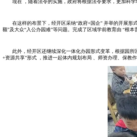
现在 ，随着法令的实施，政府将根据法令要求，更加科学
在这样的布景下，经开区采纳“政府+国企” 并举的开展形式，推进
额”及大众“入公办园难”等问题。完成了区域学前教育由 “根本普惠
此外，经开区还继续深化一体化办园形式变革，根据园所区域
+资源共享”形式 ，推进一起体内规划布局 、师资办理、保教作业 